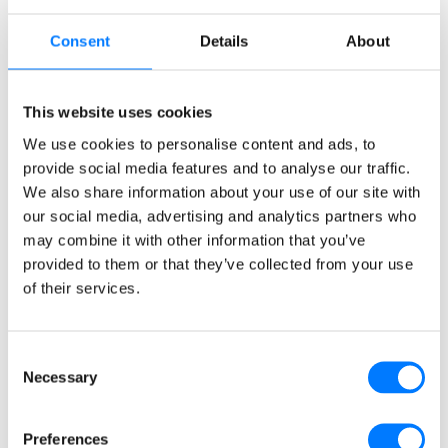
u vragen zich te legitimeren. Wij houden een
Consent
Details
About
administratie bij van afgehandelde verzoeken, in het
geval van een vergeetverzoek administreren wij
geanonimiseerde gegevens. Alle afschriften en
This website uses cookies
kopieën van gegevens ontvangt u in de
We use cookies to personalise content and ads, to
machineleesbare gegevensindeling die wij binnen
provide social media features and to analyse our traffic.
onze systemen hanteren.
We also share information about your use of our site with
our social media, advertising and analytics partners who
U heeft te allen tijde het recht om een klacht in te
may combine it with other information that you’ve
dienen bij de Autoriteit Persoonsgegevens als u
provided to them or that they’ve collected from your use
vermoedt dat wij uw persoonsgegevens op een
of their services.
verkeerde manier gebruiken.
Consent
Inzagerecht
Necessary
Selection
U heeft altijd het recht om de gegevens die wij
(laten) verwerken en die betrekking hebben op uw
Preferences