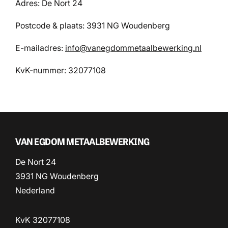
Adres: De Nort 24
Postcode & plaats: 3931 NG Woudenberg
E-mailadres:
info@vanegdommetaalbewerking.nl
KvK-nummer: 32077108
VAN EGDOM METAALBEWERKING
De Nort 24
3931 NG Woudenberg
Nederland
KvK 32077108